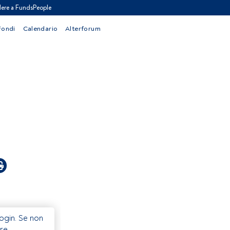
ere a FundsPeople
Fondi
Calendario
Alterforum
Login. Se non
re.