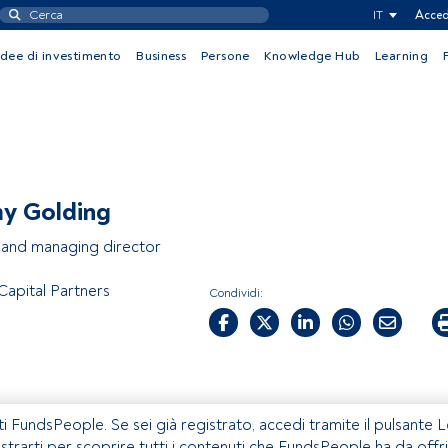
IT
Acced
Idee di investimento
Business
Persone
Knowledge Hub
Learning
y Golding
and managing director
Capital Partners
Condividi:
ti FundsPeople. Se sei già registrato, accedi tramite il pulsante 
istrarti per scoprire tutti i contenuti che FundsPeople ha da offri