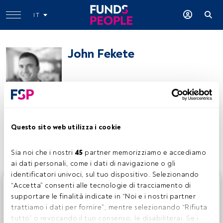
IT
John Fekete
Pictet Asset Management
Questo sito web utilizza i cookie
Condividi:
Sia noi che i nostri 
45
 partner memorizziamo e accediamo 
ai dati personali, come i dati di navigazione o gli 
identificatori univoci, sul tuo dispositivo. Selezionando 
Questo è un articolo riservato agli utenti FundsPeople. Se
“Accetta” consenti alle tecnologie di tracciamento di 
sei già registrato, accedi tramite il pulsante Login. Se non
supportare le finalità indicate in “Noi e i nostri partner 
hai ancora un account, ti invitiamo a registrarti per scoprire
trattiamo i dati per fornire”, mentre selezionando “Rifiuta 
tutti i contenuti che FundsPeople ha da offrire.
tutto” o revocando il tuo consenso, le disabiliterai. Se i 