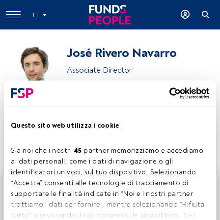
IT
José Rivero Navarro
Associate Director
M&G Investments
Questo sito web utilizza i cookie
Condividi:
Sia noi che i nostri 
45
 partner memorizziamo e accediamo 
ai dati personali, come i dati di navigazione o gli 
identificatori univoci, sul tuo dispositivo. Selezionando 
Questo è un articolo riservato agli utenti FundsPeople. Se
“Accetta” consenti alle tecnologie di tracciamento di 
sei già registrato, accedi tramite il pulsante Login. Se non
supportare le finalità indicate in “Noi e i nostri partner 
hai ancora un account, ti invitiamo a registrarti per scoprire
trattiamo i dati per fornire”, mentre selezionando “Rifiuta 
tutti i contenuti che FundsPeople ha da offrire.
tutto” o revocando il tuo consenso, le disabiliterai. Se i 