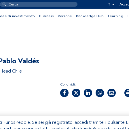
IT
Acced
Idee di investimento
Business
Persone
Knowledge Hub
Learning
Pablo Valdés
Head Chile
Condividi:
ti FundsPeople. Se sei già registrato, accedi tramite il pulsante 
istrarti per scoprire tutti i contenuti che FundsPeople ha da offri