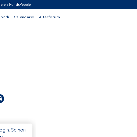
ere a FundsPeople
Fondi
Calendario
Alterforum
Login. Se non
re.