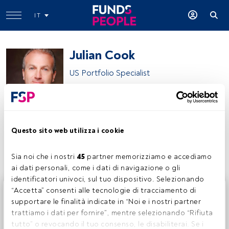
IT
Julian Cook
US Portfolio Specialist
T. Rowe Price
Questo sito web utilizza i cookie
Condividi:
Sia noi che i nostri 
45
 partner memorizziamo e accediamo 
ai dati personali, come i dati di navigazione o gli 
identificatori univoci, sul tuo dispositivo. Selezionando 
Questo è un articolo riservato agli utenti FundsPeople. Se
“Accetta” consenti alle tecnologie di tracciamento di 
sei già registrato, accedi tramite il pulsante Login. Se non
supportare le finalità indicate in “Noi e i nostri partner 
hai ancora un account, ti invitiamo a registrarti per scoprire
trattiamo i dati per fornire”, mentre selezionando “Rifiuta 
tutti i contenuti che FundsPeople ha da offrire.
tutto” o revocando il tuo consenso, le disabiliterai. Se i 