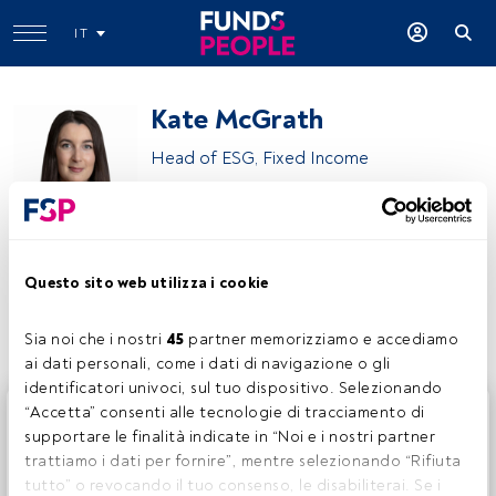
IT
Kate McGrath
Head of ESG, Fixed Income
Aberdeen Investments
Questo sito web utilizza i cookie
Condividi:
Sia noi che i nostri 
45
 partner memorizziamo e accediamo 
ai dati personali, come i dati di navigazione o gli 
identificatori univoci, sul tuo dispositivo. Selezionando 
Questo è un articolo riservato agli utenti FundsPeople. Se
“Accetta” consenti alle tecnologie di tracciamento di 
sei già registrato, accedi tramite il pulsante Login. Se non
supportare le finalità indicate in “Noi e i nostri partner 
hai ancora un account, ti invitiamo a registrarti per scoprire
trattiamo i dati per fornire”, mentre selezionando “Rifiuta 
tutti i contenuti che FundsPeople ha da offrire.
tutto” o revocando il tuo consenso, le disabiliterai. Se i 