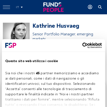
IT
Kathrine Husvaeg
Senior Portfolio Manager, emerging
markets
Russell Investments
Questo sito web utilizza i cookie
Condividi:
Sia noi che i nostri 
45
 partner memorizziamo e accediamo 
ai dati personali, come i dati di navigazione o gli 
identificatori univoci, sul tuo dispositivo. Selezionando 
Questo è un articolo riservato agli utenti FundsPeople. Se
“Accetta” consenti alle tecnologie di tracciamento di 
sei già registrato, accedi tramite il pulsante Login. Se non
supportare le finalità indicate in “Noi e i nostri partner 
hai ancora un account, ti invitiamo a registrarti per scoprire
trattiamo i dati per fornire”, mentre selezionando “Rifiuta 
tutti i contenuti che FundsPeople ha da offrire.
tutto” o revocando il tuo consenso, le disabiliterai. Se i 