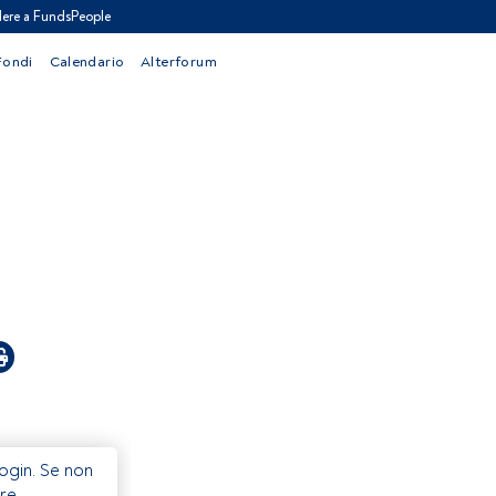
ere a FundsPeople
Fondi
Calendario
Alterforum
Login. Se non
re.