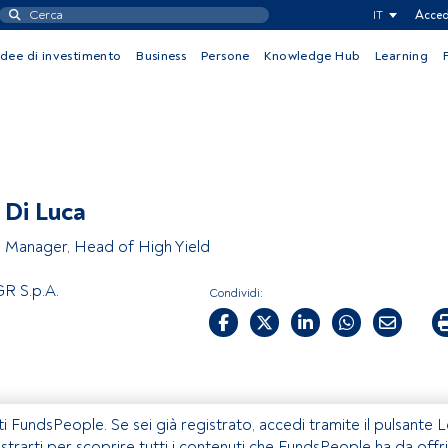
IT
Acced
Idee di investimento
Business
Persone
Knowledge Hub
Learning
 Di Luca
o Manager, Head of High Yield
R S.p.A.
Condividi:
ti FundsPeople. Se sei già registrato, accedi tramite il pulsante 
istrarti per scoprire tutti i contenuti che FundsPeople ha da offri