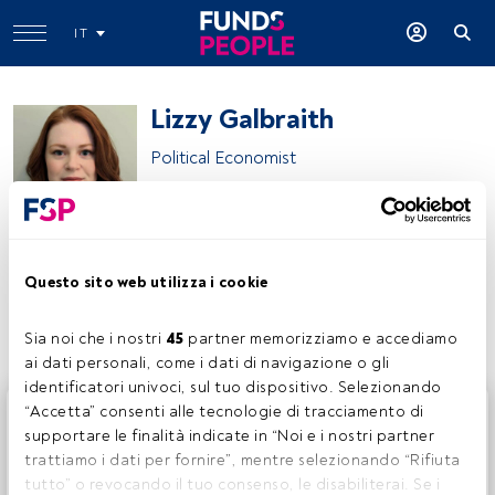
IT
Lizzy Galbraith
Political Economist
Aberdeen Investments
Questo sito web utilizza i cookie
Condividi:
Sia noi che i nostri 
45
 partner memorizziamo e accediamo 
ai dati personali, come i dati di navigazione o gli 
identificatori univoci, sul tuo dispositivo. Selezionando 
Questo è un articolo riservato agli utenti FundsPeople. Se
“Accetta” consenti alle tecnologie di tracciamento di 
sei già registrato, accedi tramite il pulsante Login. Se non
supportare le finalità indicate in “Noi e i nostri partner 
hai ancora un account, ti invitiamo a registrarti per scoprire
trattiamo i dati per fornire”, mentre selezionando “Rifiuta 
tutti i contenuti che FundsPeople ha da offrire.
tutto” o revocando il tuo consenso, le disabiliterai. Se i 