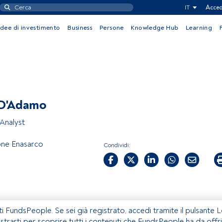
IT
Acced
Idee di investimento
Business
Persone
Knowledge Hub
Learning
 D'Adamo
 Analyst
one Enasarco
Condividi:
ti FundsPeople. Se sei già registrato, accedi tramite il pulsante 
istrarti per scoprire tutti i contenuti che FundsPeople ha da offri