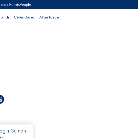
ere a FundsPeople
Fondi
Calendario
Alterforum
Login. Se non
re.