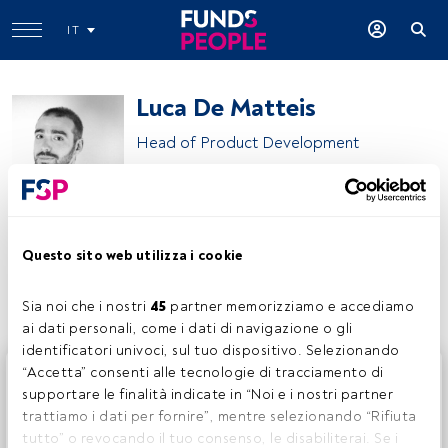
IT
Luca De Matteis
Head of Product Development
Intesa Sanpaolo Assicurazioni
Questo sito web utilizza i cookie
Condividi:
Sia noi che i nostri 
45
 partner memorizziamo e accediamo 
ai dati personali, come i dati di navigazione o gli 
identificatori univoci, sul tuo dispositivo. Selezionando 
Questo è un articolo riservato agli utenti FundsPeople. Se
“Accetta” consenti alle tecnologie di tracciamento di 
sei già registrato, accedi tramite il pulsante Login. Se non
supportare le finalità indicate in “Noi e i nostri partner 
hai ancora un account, ti invitiamo a registrarti per scoprire
trattiamo i dati per fornire”, mentre selezionando “Rifiuta 
tutti i contenuti che FundsPeople ha da offrire.
tutto” o revocando il tuo consenso, le disabiliterai. Se i 