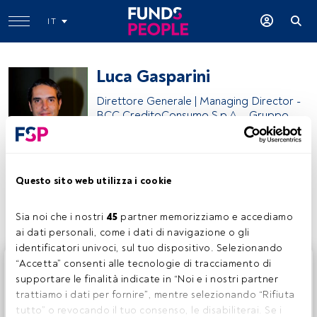
IT
Luca Gasparini
Direttore Generale | Managing Director -
BCC CreditoConsumo S.p.A. - Gruppo
BCC
Gruppo Bancario Iccrea
Questo sito web utilizza i cookie
Condividi:
Sia noi che i nostri 
45
 partner memorizziamo e accediamo 
ai dati personali, come i dati di navigazione o gli 
identificatori univoci, sul tuo dispositivo. Selezionando 
Questo è un articolo riservato agli utenti FundsPeople. Se
“Accetta” consenti alle tecnologie di tracciamento di 
sei già registrato, accedi tramite il pulsante Login. Se non
supportare le finalità indicate in “Noi e i nostri partner 
hai ancora un account, ti invitiamo a registrarti per scoprire
trattiamo i dati per fornire”, mentre selezionando “Rifiuta 
tutti i contenuti che FundsPeople ha da offrire.
tutto” o revocando il tuo consenso, le disabiliterai. Se i 