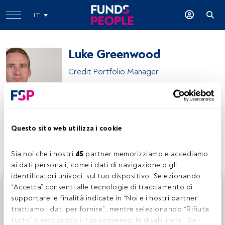
IT
Luke Greenwood
Credit Portfolio Manager
Invesco
Questo sito web utilizza i cookie
Condividi:
Sia noi che i nostri 
45
 partner memorizziamo e accediamo 
ai dati personali, come i dati di navigazione o gli 
identificatori univoci, sul tuo dispositivo. Selezionando 
Questo è un articolo riservato agli utenti FundsPeople. Se
“Accetta” consenti alle tecnologie di tracciamento di 
sei già registrato, accedi tramite il pulsante Login. Se non
supportare le finalità indicate in “Noi e i nostri partner 
hai ancora un account, ti invitiamo a registrarti per scoprire
trattiamo i dati per fornire”, mentre selezionando “Rifiuta 
tutti i contenuti che FundsPeople ha da offrire.
tutto” o revocando il tuo consenso, le disabiliterai. Se i 