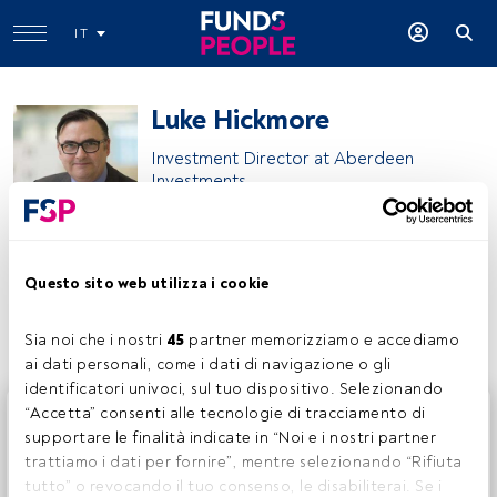
IT
Luke Hickmore
Investment Director at Aberdeen
Investments
Aberdeen Investments
Questo sito web utilizza i cookie
Condividi:
Sia noi che i nostri 
45
 partner memorizziamo e accediamo 
ai dati personali, come i dati di navigazione o gli 
identificatori univoci, sul tuo dispositivo. Selezionando 
Questo è un articolo riservato agli utenti FundsPeople. Se
“Accetta” consenti alle tecnologie di tracciamento di 
sei già registrato, accedi tramite il pulsante Login. Se non
supportare le finalità indicate in “Noi e i nostri partner 
hai ancora un account, ti invitiamo a registrarti per scoprire
trattiamo i dati per fornire”, mentre selezionando “Rifiuta 
tutti i contenuti che FundsPeople ha da offrire.
tutto” o revocando il tuo consenso, le disabiliterai. Se i 