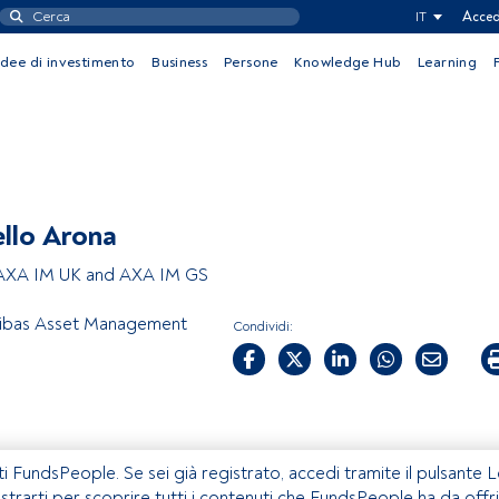
IT
Acced
Idee di investimento
Business
Persone
Knowledge Hub
Learning
llo Arona
AXA IM UK and AXA IM GS
ibas Asset Management
Condividi:
ti FundsPeople. Se sei già registrato, accedi tramite il pulsante 
istrarti per scoprire tutti i contenuti che FundsPeople ha da offri