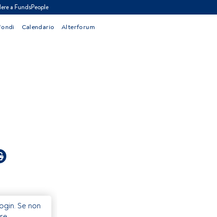
ere a FundsPeople
Fondi
Calendario
Alterforum
Login. Se non
re.