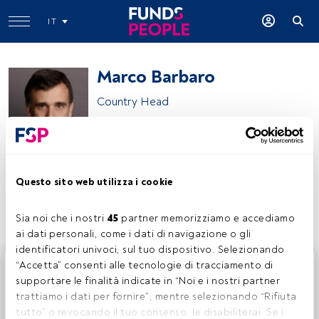
IT
Marco Barbaro
Country Head
BNP Paribas Asset Management
Questo sito web utilizza i cookie
Condividi:
Sia noi che i nostri 
45
 partner memorizziamo e accediamo 
ai dati personali, come i dati di navigazione o gli 
identificatori univoci, sul tuo dispositivo. Selezionando 
Questo è un articolo riservato agli utenti FundsPeople. Se
“Accetta” consenti alle tecnologie di tracciamento di 
sei già registrato, accedi tramite il pulsante Login. Se non
supportare le finalità indicate in “Noi e i nostri partner 
hai ancora un account, ti invitiamo a registrarti per scoprire
trattiamo i dati per fornire”, mentre selezionando “Rifiuta 
tutti i contenuti che FundsPeople ha da offrire.
tutto” o revocando il tuo consenso, le disabiliterai. Se i 