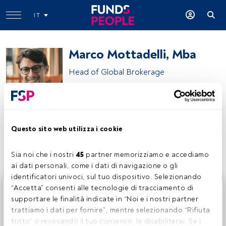
IT
Marco Mottadelli, Mba
Head of Global Brokerage
Finecobank
Questo sito web utilizza i cookie
Condividi:
Sia noi che i nostri 
45
 partner memorizziamo e accediamo 
ai dati personali, come i dati di navigazione o gli 
identificatori univoci, sul tuo dispositivo. Selezionando 
Questo è un articolo riservato agli utenti FundsPeople. Se
“Accetta” consenti alle tecnologie di tracciamento di 
sei già registrato, accedi tramite il pulsante Login. Se non
supportare le finalità indicate in “Noi e i nostri partner 
hai ancora un account, ti invitiamo a registrarti per scoprire
trattiamo i dati per fornire”, mentre selezionando “Rifiuta 
tutti i contenuti che FundsPeople ha da offrire.
tutto” o revocando il tuo consenso, le disabiliterai. Se i 