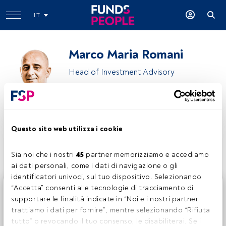
IT
Marco Maria Romani
Head of Investment Advisory
MEDVIDA Partners
Questo sito web utilizza i cookie
Condividi:
Sia noi che i nostri 
45
 partner memorizziamo e accediamo 
ai dati personali, come i dati di navigazione o gli 
identificatori univoci, sul tuo dispositivo. Selezionando 
Questo è un articolo riservato agli utenti FundsPeople. Se
“Accetta” consenti alle tecnologie di tracciamento di 
sei già registrato, accedi tramite il pulsante Login. Se non
supportare le finalità indicate in “Noi e i nostri partner 
hai ancora un account, ti invitiamo a registrarti per scoprire
trattiamo i dati per fornire”, mentre selezionando “Rifiuta 
tutti i contenuti che FundsPeople ha da offrire.
tutto” o revocando il tuo consenso, le disabiliterai. Se i 