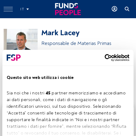
IT
Mark Lacey
Responsable de Materias Primas
Schroders
Questo sito web utilizza i cookie
Condividi:
Sia noi che i nostri 
45
 partner memorizziamo e accediamo 
ai dati personali, come i dati di navigazione o gli 
identificatori univoci, sul tuo dispositivo. Selezionando 
Questo è un articolo riservato agli utenti FundsPeople. Se
“Accetta” consenti alle tecnologie di tracciamento di 
sei già registrato, accedi tramite il pulsante Login. Se non
supportare le finalità indicate in “Noi e i nostri partner 
hai ancora un account, ti invitiamo a registrarti per scoprire
trattiamo i dati per fornire”, mentre selezionando “Rifiuta 
tutti i contenuti che FundsPeople ha da offrire.
tutto” o revocando il tuo consenso, le disabiliterai. Se i 