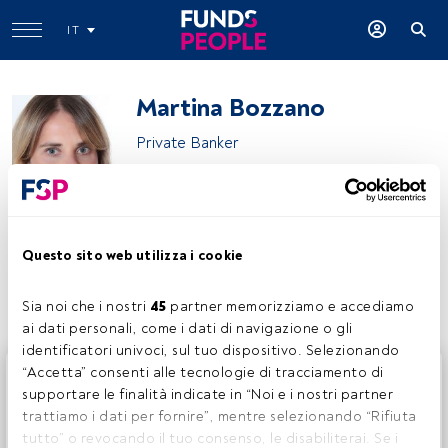
IT
Martina Bozzano
Private Banker
Fideuram Intesa Sanpaolo Private Banking
Questo sito web utilizza i cookie
Condividi:
Sia noi che i nostri 
45
 partner memorizziamo e accediamo 
ai dati personali, come i dati di navigazione o gli 
identificatori univoci, sul tuo dispositivo. Selezionando 
Questo è un articolo riservato agli utenti FundsPeople. Se
“Accetta” consenti alle tecnologie di tracciamento di 
sei già registrato, accedi tramite il pulsante Login. Se non
supportare le finalità indicate in “Noi e i nostri partner 
hai ancora un account, ti invitiamo a registrarti per scoprire
trattiamo i dati per fornire”, mentre selezionando “Rifiuta 
tutti i contenuti che FundsPeople ha da offrire.
tutto” o revocando il tuo consenso, le disabiliterai. Se i 