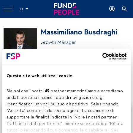
IT
Massimiliano Busdraghi
Growth Manager
IW Private Investments
Questo sito web utilizza i cookie
Condividi:
Sia noi che i nostri 
45
 partner memorizziamo e accediamo 
ai dati personali, come i dati di navigazione o gli 
identificatori univoci, sul tuo dispositivo. Selezionando 
Questo è un articolo riservato agli utenti FundsPeople. Se
“Accetta” consenti alle tecnologie di tracciamento di 
sei già registrato, accedi tramite il pulsante Login. Se non
supportare le finalità indicate in “Noi e i nostri partner 
hai ancora un account, ti invitiamo a registrarti per scoprire
trattiamo i dati per fornire”, mentre selezionando “Rifiuta 
tutti i contenuti che FundsPeople ha da offrire.
tutto” o revocando il tuo consenso, le disabiliterai. Se i 