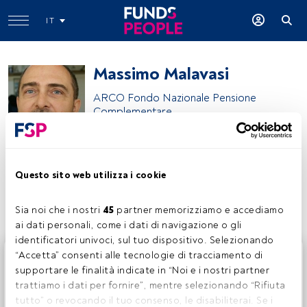
IT
Massimo Malavasi
ARCO Fondo Nazionale Pensione
Complementare
Fondo Arco
Questo sito web utilizza i cookie
Condividi:
Sia noi che i nostri 
45
 partner memorizziamo e accediamo 
ai dati personali, come i dati di navigazione o gli 
identificatori univoci, sul tuo dispositivo. Selezionando 
Questo è un articolo riservato agli utenti FundsPeople. Se
“Accetta” consenti alle tecnologie di tracciamento di 
sei già registrato, accedi tramite il pulsante Login. Se non
supportare le finalità indicate in “Noi e i nostri partner 
hai ancora un account, ti invitiamo a registrarti per scoprire
trattiamo i dati per fornire”, mentre selezionando “Rifiuta 
tutti i contenuti che FundsPeople ha da offrire.
tutto” o revocando il tuo consenso, le disabiliterai. Se i 