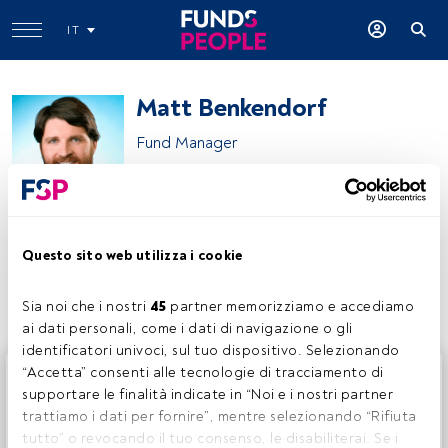
IT
Matt Benkendorf
Fund Manager
Vontobel Asset Management
Questo sito web utilizza i cookie
Condividi:
Sia noi che i nostri 
45
 partner memorizziamo e accediamo 
ai dati personali, come i dati di navigazione o gli 
identificatori univoci, sul tuo dispositivo. Selezionando 
Questo è un articolo riservato agli utenti FundsPeople. Se
“Accetta” consenti alle tecnologie di tracciamento di 
sei già registrato, accedi tramite il pulsante Login. Se non
supportare le finalità indicate in “Noi e i nostri partner 
hai ancora un account, ti invitiamo a registrarti per scoprire
trattiamo i dati per fornire”, mentre selezionando “Rifiuta 
tutti i contenuti che FundsPeople ha da offrire.
tutto” o revocando il tuo consenso, le disabiliterai. Se i 