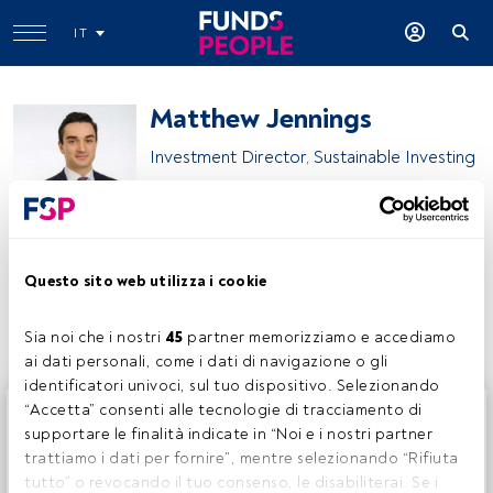
IT
Matthew Jennings
Investment Director, Sustainable Investing
Fidelity International
Questo sito web utilizza i cookie
Condividi:
Sia noi che i nostri 
45
 partner memorizziamo e accediamo 
ai dati personali, come i dati di navigazione o gli 
identificatori univoci, sul tuo dispositivo. Selezionando 
Questo è un articolo riservato agli utenti FundsPeople. Se
“Accetta” consenti alle tecnologie di tracciamento di 
sei già registrato, accedi tramite il pulsante Login. Se non
supportare le finalità indicate in “Noi e i nostri partner 
hai ancora un account, ti invitiamo a registrarti per scoprire
trattiamo i dati per fornire”, mentre selezionando “Rifiuta 
tutti i contenuti che FundsPeople ha da offrire.
tutto” o revocando il tuo consenso, le disabiliterai. Se i 