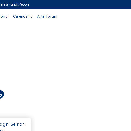
ere a FundsPeople
Fondi
Calendario
Alterforum
Login. Se non
re.