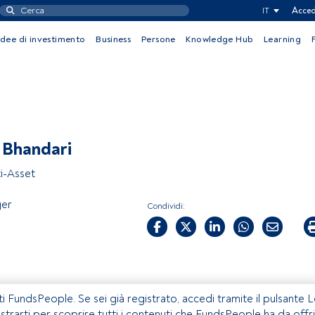
IT
Acced
Idee di investimento
Business
Persone
Knowledge Hub
Learning
 Bhandari
i-Asset
er
Condividi:
ti FundsPeople. Se sei già registrato, accedi tramite il pulsante 
istrarti per scoprire tutti i contenuti che FundsPeople ha da offri