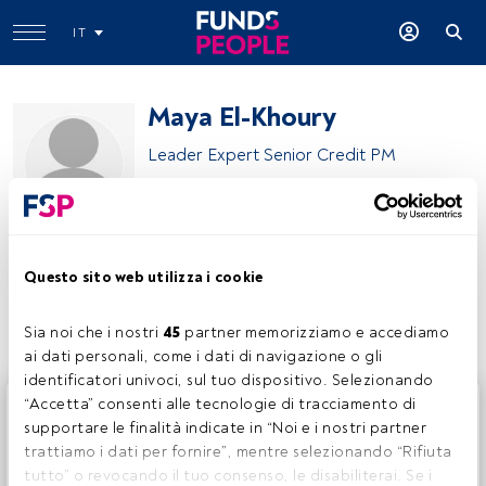
IT
Maya El-Khoury
Leader Expert Senior Credit PM
Natixis Investment Managers
Questo sito web utilizza i cookie
Condividi:
Sia noi che i nostri 
45
 partner memorizziamo e accediamo 
ai dati personali, come i dati di navigazione o gli 
identificatori univoci, sul tuo dispositivo. Selezionando 
Questo è un articolo riservato agli utenti FundsPeople. Se
“Accetta” consenti alle tecnologie di tracciamento di 
sei già registrato, accedi tramite il pulsante Login. Se non
supportare le finalità indicate in “Noi e i nostri partner 
hai ancora un account, ti invitiamo a registrarti per scoprire
trattiamo i dati per fornire”, mentre selezionando “Rifiuta 
tutti i contenuti che FundsPeople ha da offrire.
tutto” o revocando il tuo consenso, le disabiliterai. Se i 