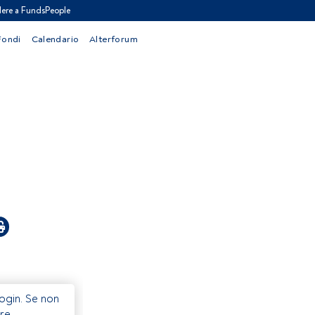
ere a FundsPeople
Fondi
Calendario
Alterforum
Login. Se non
re.