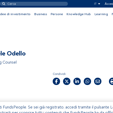
IT
Acced
Idee di investimento
Business
Persone
Knowledge Hub
Learning
le Odello
g Counsel
Condividi:
ti FundsPeople. Se sei già registrato, accedi tramite il pulsante 
istrarti per scoprire tutti i contenuti che FundsPeople ha da offri