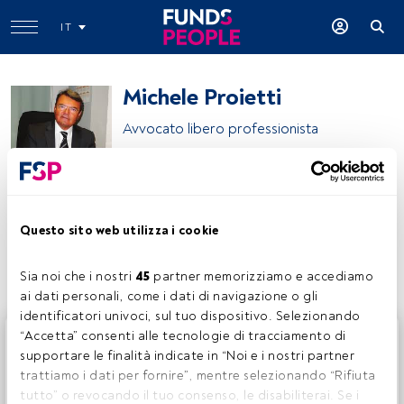
IT
Michele Proietti
Avvocato libero professionista
Cassa Forense
Questo sito web utilizza i cookie
Condividi:
Sia noi che i nostri 
45
 partner memorizziamo e accediamo 
ai dati personali, come i dati di navigazione o gli 
identificatori univoci, sul tuo dispositivo. Selezionando 
Questo è un articolo riservato agli utenti FundsPeople. Se
“Accetta” consenti alle tecnologie di tracciamento di 
sei già registrato, accedi tramite il pulsante Login. Se non
supportare le finalità indicate in “Noi e i nostri partner 
hai ancora un account, ti invitiamo a registrarti per scoprire
trattiamo i dati per fornire”, mentre selezionando “Rifiuta 
tutti i contenuti che FundsPeople ha da offrire.
tutto” o revocando il tuo consenso, le disabiliterai. Se i 