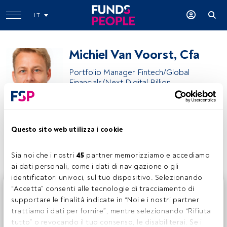
IT
Michiel Van Voorst, Cfa
Portfolio Manager Fintech/Global
Financials/Next Digital Billion
Robeco
Questo sito web utilizza i cookie
Condividi:
Sia noi che i nostri 
45
 partner memorizziamo e accediamo 
ai dati personali, come i dati di navigazione o gli 
identificatori univoci, sul tuo dispositivo. Selezionando 
Questo è un articolo riservato agli utenti FundsPeople. Se
“Accetta” consenti alle tecnologie di tracciamento di 
sei già registrato, accedi tramite il pulsante Login. Se non
supportare le finalità indicate in “Noi e i nostri partner 
hai ancora un account, ti invitiamo a registrarti per scoprire
trattiamo i dati per fornire”, mentre selezionando “Rifiuta 
tutti i contenuti che FundsPeople ha da offrire.
tutto” o revocando il tuo consenso, le disabiliterai. Se i 