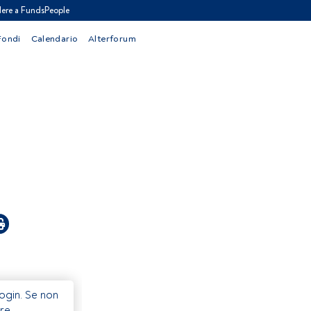
ere a FundsPeople
Fondi
Calendario
Alterforum
Login. Se non
re.