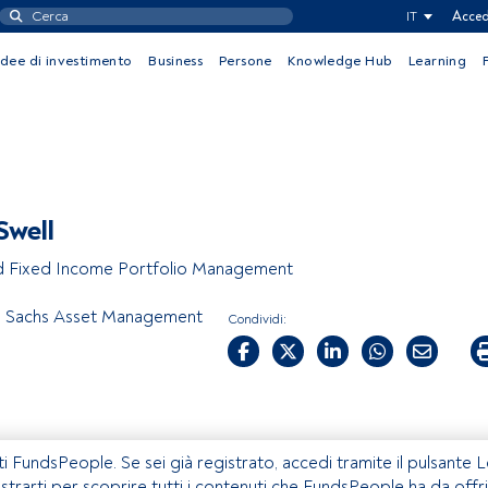
IT
Acced
Idee di investimento
Business
Persone
Knowledge Hub
Learning
Swell
 Fixed Income Portfolio Management
 Sachs Asset Management
Condividi:
ti FundsPeople. Se sei già registrato, accedi tramite il pulsante 
istrarti per scoprire tutti i contenuti che FundsPeople ha da offri