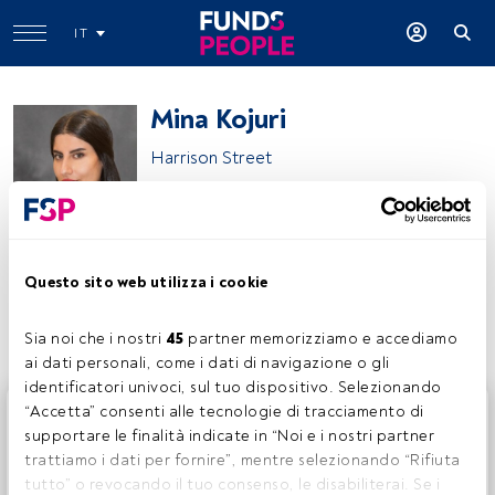
IT
Mina Kojuri
Harrison Street
AEW
Questo sito web utilizza i cookie
Condividi:
Sia noi che i nostri 
45
 partner memorizziamo e accediamo 
ai dati personali, come i dati di navigazione o gli 
identificatori univoci, sul tuo dispositivo. Selezionando 
Questo è un articolo riservato agli utenti FundsPeople. Se
“Accetta” consenti alle tecnologie di tracciamento di 
sei già registrato, accedi tramite il pulsante Login. Se non
supportare le finalità indicate in “Noi e i nostri partner 
hai ancora un account, ti invitiamo a registrarti per scoprire
trattiamo i dati per fornire”, mentre selezionando “Rifiuta 
tutti i contenuti che FundsPeople ha da offrire.
tutto” o revocando il tuo consenso, le disabiliterai. Se i 