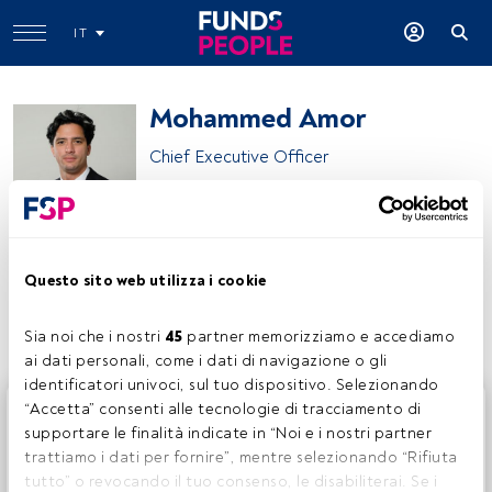
IT
Mohammed Amor
Chief Executive Officer
Thematics Asset Management
Questo sito web utilizza i cookie
Condividi:
Sia noi che i nostri 
45
 partner memorizziamo e accediamo 
ai dati personali, come i dati di navigazione o gli 
identificatori univoci, sul tuo dispositivo. Selezionando 
Questo è un articolo riservato agli utenti FundsPeople. Se
“Accetta” consenti alle tecnologie di tracciamento di 
sei già registrato, accedi tramite il pulsante Login. Se non
supportare le finalità indicate in “Noi e i nostri partner 
hai ancora un account, ti invitiamo a registrarti per scoprire
trattiamo i dati per fornire”, mentre selezionando “Rifiuta 
tutti i contenuti che FundsPeople ha da offrire.
tutto” o revocando il tuo consenso, le disabiliterai. Se i 