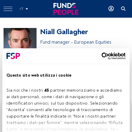
IT
Niall Gallagher
Fund manager - European Equities
Jupiter AM
Questo sito web utilizza i cookie
Condividi:
Sia noi che i nostri 
45
 partner memorizziamo e accediamo 
ai dati personali, come i dati di navigazione o gli 
identificatori univoci, sul tuo dispositivo. Selezionando 
Questo è un articolo riservato agli utenti FundsPeople. Se
“Accetta” consenti alle tecnologie di tracciamento di 
sei già registrato, accedi tramite il pulsante Login. Se non
supportare le finalità indicate in “Noi e i nostri partner 
hai ancora un account, ti invitiamo a registrarti per scoprire
trattiamo i dati per fornire”, mentre selezionando “Rifiuta 
tutti i contenuti che FundsPeople ha da offrire.
tutto” o revocando il tuo consenso, le disabiliterai. Se i 