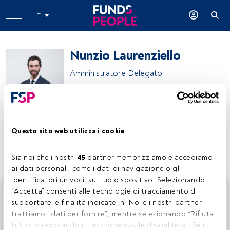
IT
Nunzio Laurenziello
Amministratore Delegato
Generali Real Estate s.p.a. SGR
Questo sito web utilizza i cookie
Condividi:
Sia noi che i nostri 
45
 partner memorizziamo e accediamo 
ai dati personali, come i dati di navigazione o gli 
identificatori univoci, sul tuo dispositivo. Selezionando 
Questo è un articolo riservato agli utenti FundsPeople. Se
“Accetta” consenti alle tecnologie di tracciamento di 
sei già registrato, accedi tramite il pulsante Login. Se non
supportare le finalità indicate in “Noi e i nostri partner 
hai ancora un account, ti invitiamo a registrarti per scoprire
trattiamo i dati per fornire”, mentre selezionando “Rifiuta 
tutti i contenuti che FundsPeople ha da offrire.
tutto” o revocando il tuo consenso, le disabiliterai. Se i 