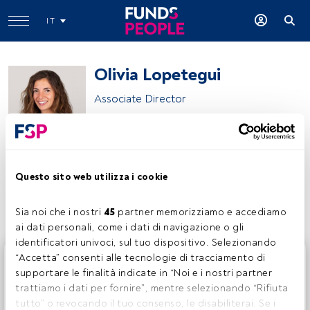
IT
Olivia Lopetegui
Associate Director
Kartesia
Questo sito web utilizza i cookie
Condividi:
Sia noi che i nostri 
45
 partner memorizziamo e accediamo 
ai dati personali, come i dati di navigazione o gli 
identificatori univoci, sul tuo dispositivo. Selezionando 
Questo è un articolo riservato agli utenti FundsPeople. Se
“Accetta” consenti alle tecnologie di tracciamento di 
sei già registrato, accedi tramite il pulsante Login. Se non
supportare le finalità indicate in “Noi e i nostri partner 
hai ancora un account, ti invitiamo a registrarti per scoprire
trattiamo i dati per fornire”, mentre selezionando “Rifiuta 
tutti i contenuti che FundsPeople ha da offrire.
tutto” o revocando il tuo consenso, le disabiliterai. Se i 