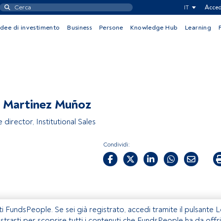
IT
Acced
Idee di investimento
Business
Persone
Knowledge Hub
Learning
 Martinez Muñoz
 director, Institutional Sales
Condividi:
ti FundsPeople. Se sei già registrato, accedi tramite il pulsante 
istrarti per scoprire tutti i contenuti che FundsPeople ha da offri