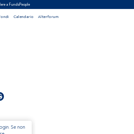
ere a FundsPeople
Fondi
Calendario
Alterforum
Login. Se non
re.