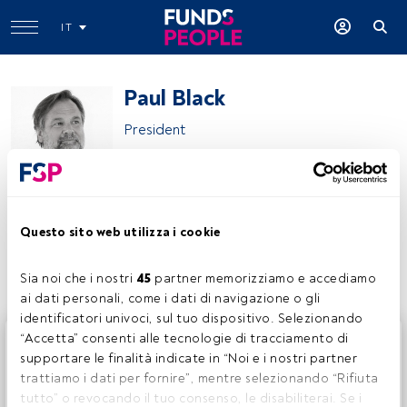
IT
Paul Black
President
WCM Investment Management
Questo sito web utilizza i cookie
Condividi:
Sia noi che i nostri 
45
 partner memorizziamo e accediamo 
ai dati personali, come i dati di navigazione o gli 
identificatori univoci, sul tuo dispositivo. Selezionando 
Questo è un articolo riservato agli utenti FundsPeople. Se
“Accetta” consenti alle tecnologie di tracciamento di 
sei già registrato, accedi tramite il pulsante Login. Se non
supportare le finalità indicate in “Noi e i nostri partner 
hai ancora un account, ti invitiamo a registrarti per scoprire
trattiamo i dati per fornire”, mentre selezionando “Rifiuta 
tutti i contenuti che FundsPeople ha da offrire.
tutto” o revocando il tuo consenso, le disabiliterai. Se i 