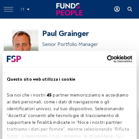
IT
Paul Grainger
Senior Portfolio Manager
Neuberger
Questo sito web utilizza i cookie
Condividi:
Sia noi che i nostri 
45
 partner memorizziamo e accediamo 
ai dati personali, come i dati di navigazione o gli 
identificatori univoci, sul tuo dispositivo. Selezionando 
Questo è un articolo riservato agli utenti FundsPeople. Se
“Accetta” consenti alle tecnologie di tracciamento di 
sei già registrato, accedi tramite il pulsante Login. Se non
supportare le finalità indicate in “Noi e i nostri partner 
hai ancora un account, ti invitiamo a registrarti per scoprire
trattiamo i dati per fornire”, mentre selezionando “Rifiuta 
tutti i contenuti che FundsPeople ha da offrire.
tutto” o revocando il tuo consenso, le disabiliterai. Se i 