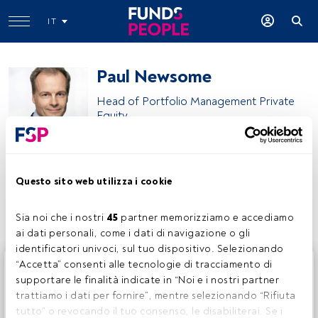
IT
Paul Newsome
Head of Portfolio Management Private
Equity
Unigestion
Questo sito web utilizza i cookie
Condividi:
Sia noi che i nostri 
45
 partner memorizziamo e accediamo 
ai dati personali, come i dati di navigazione o gli 
identificatori univoci, sul tuo dispositivo. Selezionando 
Questo è un articolo riservato agli utenti FundsPeople. Se
“Accetta” consenti alle tecnologie di tracciamento di 
sei già registrato, accedi tramite il pulsante Login. Se non
supportare le finalità indicate in “Noi e i nostri partner 
hai ancora un account, ti invitiamo a registrarti per scoprire
trattiamo i dati per fornire”, mentre selezionando “Rifiuta 
tutti i contenuti che FundsPeople ha da offrire.
tutto” o revocando il tuo consenso, le disabiliterai. Se i 