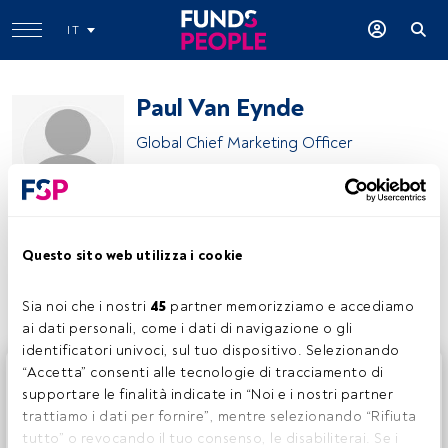
IT
Paul Van Eynde
Global Chief Marketing Officer
BNP Paribas Asset Management
Questo sito web utilizza i cookie
Condividi:
Sia noi che i nostri 
45
 partner memorizziamo e accediamo 
ai dati personali, come i dati di navigazione o gli 
identificatori univoci, sul tuo dispositivo. Selezionando 
Questo è un articolo riservato agli utenti FundsPeople. Se
“Accetta” consenti alle tecnologie di tracciamento di 
sei già registrato, accedi tramite il pulsante Login. Se non
supportare le finalità indicate in “Noi e i nostri partner 
hai ancora un account, ti invitiamo a registrarti per scoprire
trattiamo i dati per fornire”, mentre selezionando “Rifiuta 
tutti i contenuti che FundsPeople ha da offrire.
tutto” o revocando il tuo consenso, le disabiliterai. Se i 