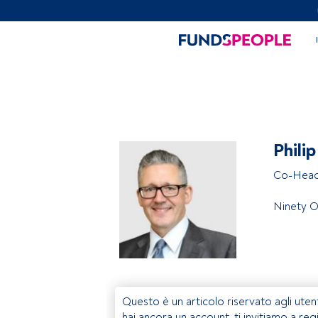
Phili
Co-Head 
Ninety 
Questo è un articolo riservato agli uten
hai ancora un account, ti invitiamo a reg