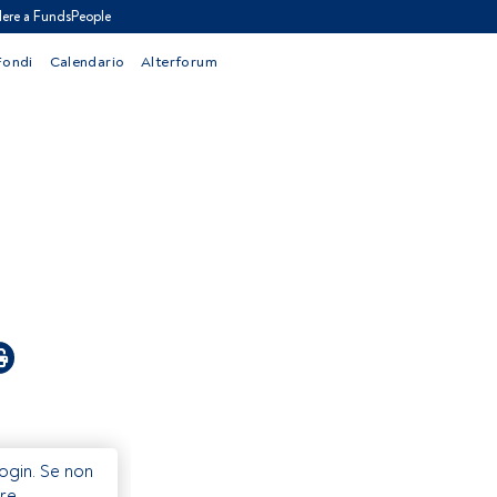
ere a FundsPeople
Fondi
Calendario
Alterforum
Login. Se non
re.