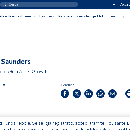
IT
Acced
Idee di investimento
Business
Persone
Knowledge Hub
Learning
p Saunders
of Multi Asset Growth
One
Condividi:
ti FundsPeople. Se sei già registrato, accedi tramite il pulsante 
istrarti per scoprire tutti i contenuti che FundsPeople ha da offri