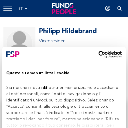
IT
Philipp Hildebrand
Vicepresident
BlackRock
Questo sito web utilizza i cookie
Condividi:
Sia noi che i nostri 
45
 partner memorizziamo e accediamo 
ai dati personali, come i dati di navigazione o gli 
identificatori univoci, sul tuo dispositivo. Selezionando 
Questo è un articolo riservato agli utenti FundsPeople. Se
“Accetta” consenti alle tecnologie di tracciamento di 
sei già registrato, accedi tramite il pulsante Login. Se non
supportare le finalità indicate in “Noi e i nostri partner 
hai ancora un account, ti invitiamo a registrarti per scoprire
trattiamo i dati per fornire”, mentre selezionando “Rifiuta 
tutti i contenuti che FundsPeople ha da offrire.
tutto” o revocando il tuo consenso, le disabiliterai. Se i 