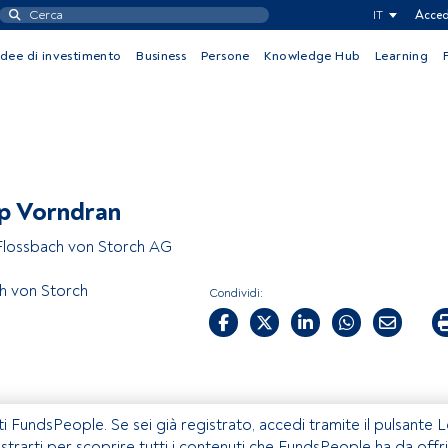
IT
Acced
Idee di investimento
Business
Persone
Knowledge Hub
Learning
pp Vorndran
Flossbach von Storch AG
h von Storch
Condividi:
ti FundsPeople. Se sei già registrato, accedi tramite il pulsante 
istrarti per scoprire tutti i contenuti che FundsPeople ha da offri