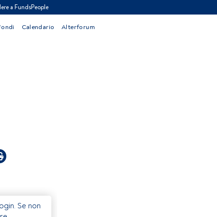
ere a FundsPeople
Fondi
Calendario
Alterforum
Login. Se non
re.