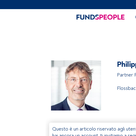
Phili
Partner 
Flossbac
Questo è un articolo riservato agli uten
hai ancora un account, ti invitiamo a reg