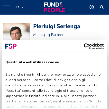
IT
Pierluigi Serlenga
Managing Partner
Bain & Company
Questo sito web utilizza i cookie
Condividi:
Sia noi che i nostri 
45
 partner memorizziamo e accediamo 
ai dati personali, come i dati di navigazione o gli 
identificatori univoci, sul tuo dispositivo. Selezionando 
Questo è un articolo riservato agli utenti FundsPeople. Se
“Accetta” consenti alle tecnologie di tracciamento di 
sei già registrato, accedi tramite il pulsante Login. Se non
supportare le finalità indicate in “Noi e i nostri partner 
hai ancora un account, ti invitiamo a registrarti per scoprire
trattiamo i dati per fornire”, mentre selezionando “Rifiuta 
tutti i contenuti che FundsPeople ha da offrire.
tutto” o revocando il tuo consenso, le disabiliterai. Se i 