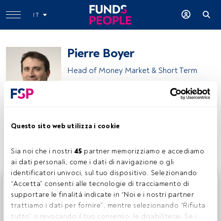
IT
Pierre Boyer
Head of Money Market & Short Term
Candriam
Questo sito web utilizza i cookie
Condividi:
Sia noi che i nostri 
45
 partner memorizziamo e accediamo 
ai dati personali, come i dati di navigazione o gli 
identificatori univoci, sul tuo dispositivo. Selezionando 
Questo è un articolo riservato agli utenti FundsPeople. Se
“Accetta” consenti alle tecnologie di tracciamento di 
sei già registrato, accedi tramite il pulsante Login. Se non
supportare le finalità indicate in “Noi e i nostri partner 
hai ancora un account, ti invitiamo a registrarti per scoprire
trattiamo i dati per fornire”, mentre selezionando “Rifiuta 
tutti i contenuti che FundsPeople ha da offrire.
tutto” o revocando il tuo consenso, le disabiliterai. Se i 