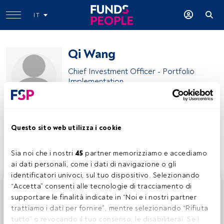
IT
Qi Wang
Chief Investment Officer - Portfolio
Implementation
PIMCO
Questo sito web utilizza i cookie
Condividi:
Sia noi che i nostri 
45
 partner memorizziamo e accediamo 
ai dati personali, come i dati di navigazione o gli 
identificatori univoci, sul tuo dispositivo. Selezionando 
Questo è un articolo riservato agli utenti FundsPeople. Se
“Accetta” consenti alle tecnologie di tracciamento di 
sei già registrato, accedi tramite il pulsante Login. Se non
supportare le finalità indicate in “Noi e i nostri partner 
hai ancora un account, ti invitiamo a registrarti per scoprire
trattiamo i dati per fornire”, mentre selezionando “Rifiuta 
tutti i contenuti che FundsPeople ha da offrire.
tutto” o revocando il tuo consenso, le disabiliterai. Se i 