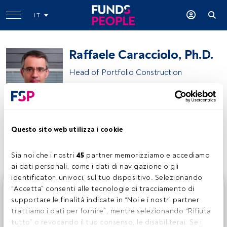
IT
Raffaele Caracciolo, Ph.D.
Head of Portfolio Construction
Fideuram ISPB Asset Management SGR
Questo sito web utilizza i cookie
Condividi:
Sia noi che i nostri 
45
 partner memorizziamo e accediamo 
ai dati personali, come i dati di navigazione o gli 
identificatori univoci, sul tuo dispositivo. Selezionando 
Questo è un articolo riservato agli utenti FundsPeople. Se
“Accetta” consenti alle tecnologie di tracciamento di 
sei già registrato, accedi tramite il pulsante Login. Se non
supportare le finalità indicate in “Noi e i nostri partner 
hai ancora un account, ti invitiamo a registrarti per scoprire
trattiamo i dati per fornire”, mentre selezionando “Rifiuta 
tutti i contenuti che FundsPeople ha da offrire.
tutto” o revocando il tuo consenso, le disabiliterai. Se i 