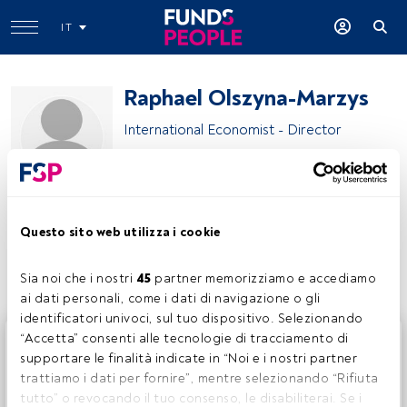
IT
Raphael Olszyna-Marzys
International Economist - Director
Bank J. Safra Sarasin
Questo sito web utilizza i cookie
Condividi:
Sia noi che i nostri 
45
 partner memorizziamo e accediamo 
ai dati personali, come i dati di navigazione o gli 
identificatori univoci, sul tuo dispositivo. Selezionando 
Questo è un articolo riservato agli utenti FundsPeople. Se
“Accetta” consenti alle tecnologie di tracciamento di 
sei già registrato, accedi tramite il pulsante Login. Se non
supportare le finalità indicate in “Noi e i nostri partner 
hai ancora un account, ti invitiamo a registrarti per scoprire
trattiamo i dati per fornire”, mentre selezionando “Rifiuta 
tutti i contenuti che FundsPeople ha da offrire.
tutto” o revocando il tuo consenso, le disabiliterai. Se i 