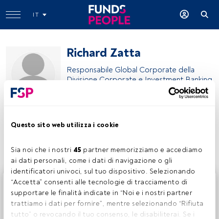
IT
Richard Zatta
Responsabile Global Corporate della
Divisione Corporate e Investment Banking
Intesa Sanpaolo
Questo sito web utilizza i cookie
Condividi:
Sia noi che i nostri 
45
 partner memorizziamo e accediamo 
ai dati personali, come i dati di navigazione o gli 
identificatori univoci, sul tuo dispositivo. Selezionando 
Questo è un articolo riservato agli utenti FundsPeople. Se
“Accetta” consenti alle tecnologie di tracciamento di 
sei già registrato, accedi tramite il pulsante Login. Se non
supportare le finalità indicate in “Noi e i nostri partner 
hai ancora un account, ti invitiamo a registrarti per scoprire
trattiamo i dati per fornire”, mentre selezionando “Rifiuta 
tutti i contenuti che FundsPeople ha da offrire.
tutto” o revocando il tuo consenso, le disabiliterai. Se i 