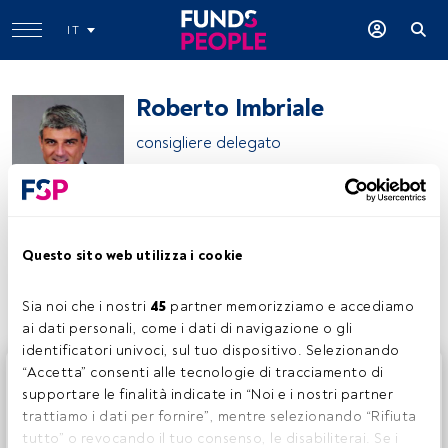
IT
Roberto Imbriale
consigliere delegato
Agora Investments SGR S.p.A.
Questo sito web utilizza i cookie
Condividi:
Sia noi che i nostri 
45
 partner memorizziamo e accediamo 
ai dati personali, come i dati di navigazione o gli 
identificatori univoci, sul tuo dispositivo. Selezionando 
Questo è un articolo riservato agli utenti FundsPeople. Se
“Accetta” consenti alle tecnologie di tracciamento di 
sei già registrato, accedi tramite il pulsante Login. Se non
supportare le finalità indicate in “Noi e i nostri partner 
hai ancora un account, ti invitiamo a registrarti per scoprire
trattiamo i dati per fornire”, mentre selezionando “Rifiuta 
tutti i contenuti che FundsPeople ha da offrire.
tutto” o revocando il tuo consenso, le disabiliterai. Se i 